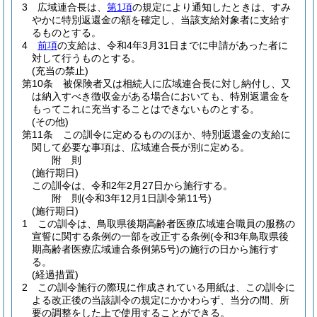
3
広域連合長は、
第1項
の規定により通知したときは、すみ
やかに特別返還金の額を確定し、当該支給対象者に支給す
るものとする。
4
前項
の支給は、令和4年3月31日までに申請があった者に
対して行うものとする。
(充当の禁止)
第10条
被保険者又は相続人に広域連合長に対し納付し、又
は納入すべき徴収金がある場合においても、特別返還金を
もってこれに充当することはできないものとする。
(その他)
第11条
この訓令に定めるもののほか、特別返還金の支給に
関して必要な事項は、広域連合長が別に定める。
附
則
(施行期日)
この訓令は、令和2年2月27日から施行する。
附
則
(令和3年12月1日
訓令第11号)
(施行期日)
1
この訓令は、鳥取県後期高齢者医療広域連合職員の服務の
宣誓に関する条例の一部を改正する条例
(令和3年鳥取県後
期高齢者医療広域連合条例第5号)
の施行の日から施行す
る。
(経過措置)
2
この訓令施行の際現に作成されている用紙は、この訓令に
よる改正後の当該訓令の規定にかかわらず、当分の間、所
要の調整をした上で使用することができる。