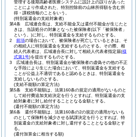
管理する後期高齢者医療システムに設計上の誤りがあった
ことにより作成された、特別控除前の山林所得額を含む所
得・課税情報のことをいう。
(特別返還金の支給対象者)
第4条
広域連合長は、支給不能金又は還付不能金が生じたと
きは、当該処分の対象となった被保険者
(以下「被保険者」
という。)
に対し、特別返還金を支給するものとする。
2
前項
の場合において、被保険者が死亡しているときは、そ
の相続人に特別返還金を支給するものとする。
その際、相
続人代表者は、広域連合長に対して相続人代表者指定届
(
様
式第1号
)
を提出するものとする。
3
広域連合長は、特別返還金が被保険者の虚偽その他の不正
な手段により生じた場合において、特別返還金を支給する
ことが公益上不適切であると認めるときは、特別返還金を
支給しないものとする。
(支給不能額の算定方法)
第5条
支給不能額は、法第160条の規定の適用がないものと
して給付費追加支給決定を行うとすれば、特別返還金の支
給対象者に対し給付することとなる金額とする。
(還付不能額の算定方法)
第6条
還付不能額は、法第160条の2の規定の適用がないも
のとして保険料を減少させる賦課決定を行うとすれば、特
別返還金の支給対象者に対し還付することとなる金額とす
る。
(還付加算金に相当する額)