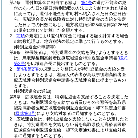
第7条
還付加算金に相当する額は、
第4条
の還付不能金の納
付のあった日の翌日
(特別徴収の方法により納付された場合
にあっては、還付不能金が市町村へ納入された日の翌日)
か
ら、広域連合長が被保険者に対し特別返還金の支給を決定
した日までの日数に応じ、地方税法
(昭和25年法律第226号)
の規定に準じて計算した金額とする。
2
前項
の規定により還付加算金に相当する額を計算する場合
の端数処理は、地方税法の規定に準じて行うものとする。
(特別返還金の申請等)
第8条
被保険者は、特別返還金の支給を受けようとするとき
は、鳥取県後期高齢者医療広域連合特別返還金申請書
(
様式
第2号
)
を広域連合長に提出するものとする。
2
第4条第2項
の規定により相続人が特別返還金の支給を受
けようとするときは、相続人代表者が鳥取県後期高齢者医
療広域連合特別返還金申請書を広域連合長に提出するもの
とする。
(特別返還金の通知)
第9条
広域連合長は、特別返還金を支給することを決定した
ときは、特別返還金を支給する旨及びその金額等を鳥取県
後期高齢者医療広域連合特別返還金支給・却下決定通知書
(
様式第3号
)
により支給対象者に通知するものとする。
2
広域連合長は、特別返還金を支給しないことを決定したと
きは、特別返還金を支給しない旨を鳥取県後期高齢者医療
広域連合特別返還金支給・却下決定通知書により支給対象
者に通知するものとする。