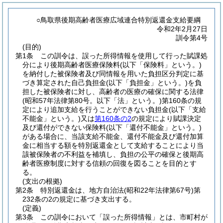
○鳥取県後期高齢者医療広域連合特別返還金支給要綱
令和2年2月27日
訓令第4号
(目的)
第1条
この訓令は、誤った所得情報を使用して行った賦課処
分により後期高齢者医療保険料
(以下「保険料」という。)
を納付した被保険者及び同情報を用いた負担区分判定に基
づき算定された自己負担金
(以下「負担金」という。)
を負
担した被保険者に対し、高齢者の医療の確保に関する法律
(昭和57年法律第80号。以下「法」という。)
第160条の規
定により追加支給を行うことができない負担金
(以下「支給
不能金」という。)
又は
第160条の2
の規定により賦課決定
及び還付ができない保険料
(以下「還付不能金」という。)
がある場合に、当該支給不能金、還付不能金及び還付加算
金に相当する額を特別返還金として支給することにより当
該被保険者の不利益を補填し、負担の公平の確保と後期高
齢者医療制度に対する信頼の回復を図ることを目的とす
る。
(支出の根拠)
第2条
特別返還金は、地方自治法
(昭和22年法律第67号)
第
232条の2の規定に基づき支出する。
(定義)
第3条
この訓令において「誤った所得情報」とは、市町村が